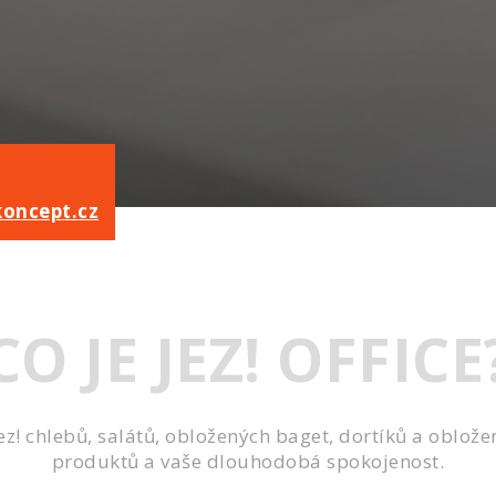
koncept.cz
CO JE JEZ! OFFICE
! chlebů, salátů, obložených baget, dortíků a obložen
produktů a vaše dlouhodobá spokojenost.