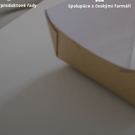
 produktové řady
Spolupáce s českými farmáři