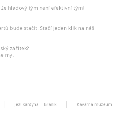
 že hladový tým není efektivní tým!
tů bude stačit. Stačí jeden klik na náš
ský zážitek?
me my.
jez! kantýna – Braník
Kavárna muzeum