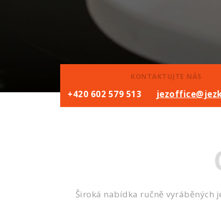
KONTAKTUJTE NÁS
+420 602 579 513
jezoffice@jez
Široká nabídka ručně vyráběných jez