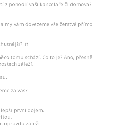
tí z pohodlí vaší kanceláře či domova?
, a my vám dovezeme vše čerstvé přímo
hutnější? 🍴
 něco tomu schází. Co to je? Ano, přesně
kostech záleží.
esu.
neme za vás?
jlepší první dojem.
itou.
m opravdu záleží.