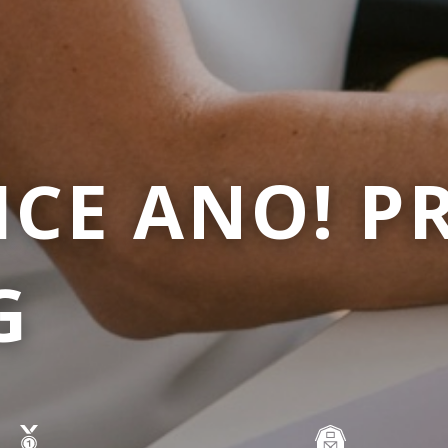
FICE ANO! P
G