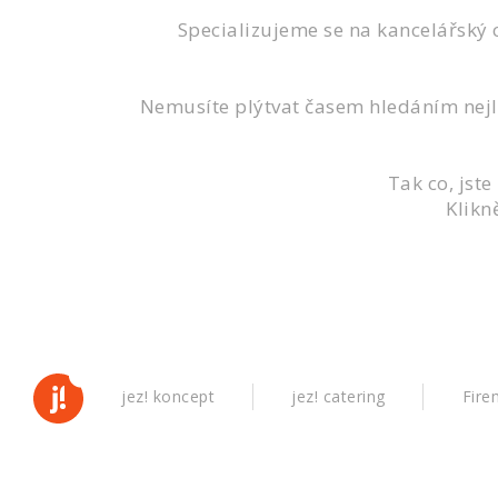
Specializujeme se na kancelářský c
Nemusíte plýtvat časem hledáním nejlep
Tak co, jst
Klikn
jez! koncept
jez! catering
Fire