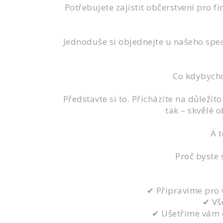
Potřebujete zajistit občerstvení pro 
Jednoduše si objednejte u našeho spe
Co kdybycho
Představte si to. Přicházíte na důležit
tak – skvělé o
A t
Proč byste 
✔ Připravíme pro v
✔ Vš
✔ Ušetříme vám d