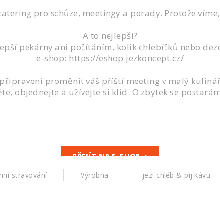
atering pro schůze, meetingy a porady. Protože víme,
A to nejlepší?
ší pekárny ani počítáním, kolik chlebíčků nebo dezer
e-shop: https://eshop.jezkoncept.cz/
e připraveni proměnit váš příští meeting v malý kulinář
ěte, objednejte a užívejte si klid. O zbytek se postará
PŘEJÍT NA E-SHOP
mní stravování
Výrobna
jez! chléb & pij kávu