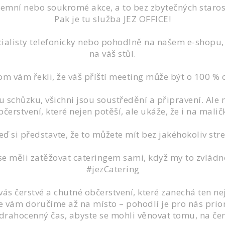
firemní nebo soukromé akce, a to bez zbytečných staros
Pak je tu služba JEZ OFFICE!
cialisty telefonicky nebo pohodlně na našem e-shopu
na váš stůl.
m vám řekli, že váš příští meeting může být o 100 % c
ou schůzku, všichni jsou soustředění a připravení. Ale
bčerstvení, které nejen potěší, ale ukáže, že i na malič
eď si představte, že to můžete mít bez jakéhokoliv str
se měli zatěžovat cateringem sami, když my to zvlád
#jezCatering
ás čerstvé a chutné občerstvení, které zanechá ten ne
e vám doručíme až na místo – pohodlí je pro nás prior
rahocenný čas, abyste se mohli věnovat tomu, na če